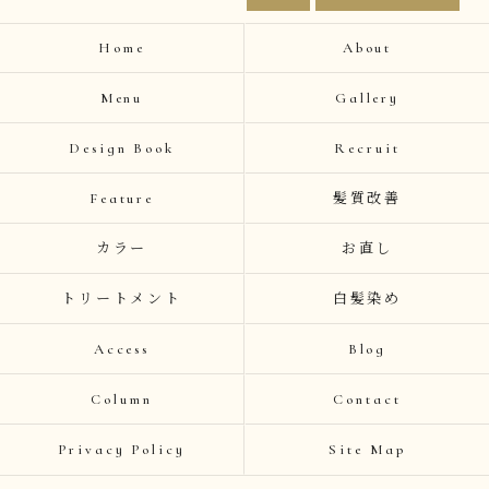
Home
About
Menu
Gallery
Design Book
Recruit
Feature
髪質改善
カラー
お直し
トリートメント
白髪染め
Access
Blog
Column
Contact
Privacy Policy
Site Map