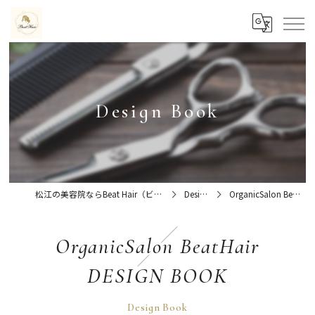
Design Book
松江の美容院ならBeat Hair（ビートヘアー）髪質改善特化型サロン
Design Book
OrganicSalon BeatHair DESIGN BOOK
OrganicSalon BeatHair
DESIGN BOOK
Design Book