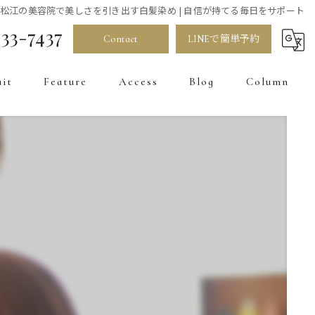
松江の美容院で美しさを引き出す白髪染め | 自信が持てる毎日をサポート
33-7437
Contact
LINEで簡単予約
uit
Feature
Access
Blog
Column
髪質改善
カラー
お直し
トリートメント
白髪染め