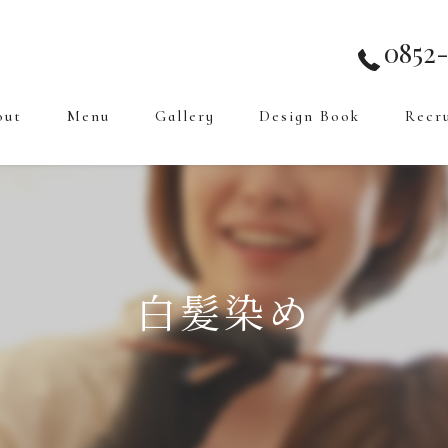
0852-
out
Menu
Gallery
Design Book
Recr
白髪染め