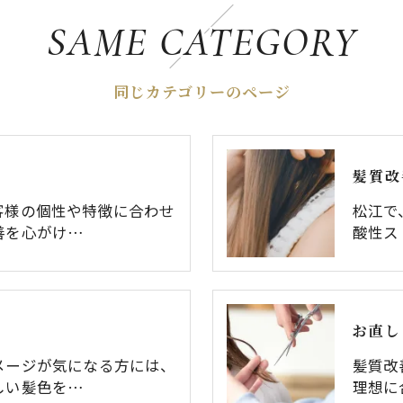
SAME CATEGORY
同じカテゴリーのページ
髪質改
客様の個性や特徴に合わせ
松江で
善を心がけ…
酸性ス
お直し
メージが気になる方には、
髪質改
しい髪色を…
理想に