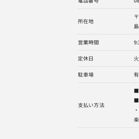
電話番号
0
〒
所在地
島
営業時間
9
定休日
駐車場
有
■
支払い方法
・