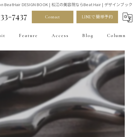
alon BeatHair DESIGN BOOK | 松江の美容院ならBeat Hair | デザインブック
33-7437
Contact
LINEで簡単予約
uit
Feature
Access
Blog
Column
髪質改善
カラー
お直し
トリートメント
白髪染め