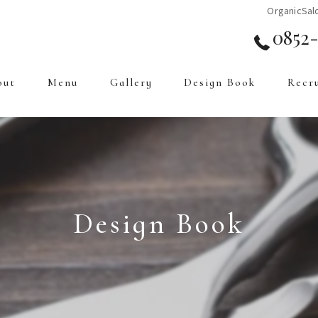
OrganicS
0852-
out
Menu
Gallery
Design Book
Recr
Design Book