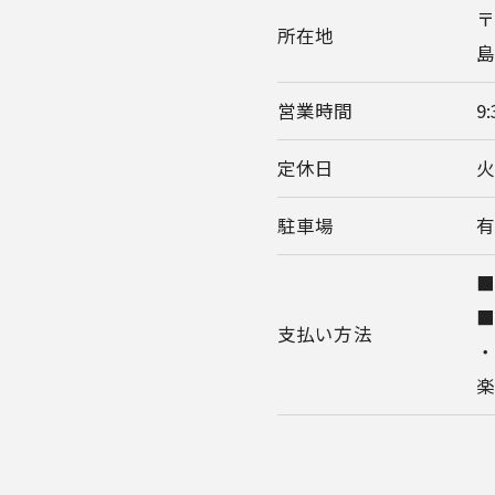
〒
所在地
島
営業時間
9
定休日
駐車場
有
■
支払い方法
・