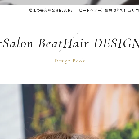
松江の美容院ならBeat Hair（ビートヘアー）髪質改善特化型サ
cSalon BeatHair DESI
Design Book