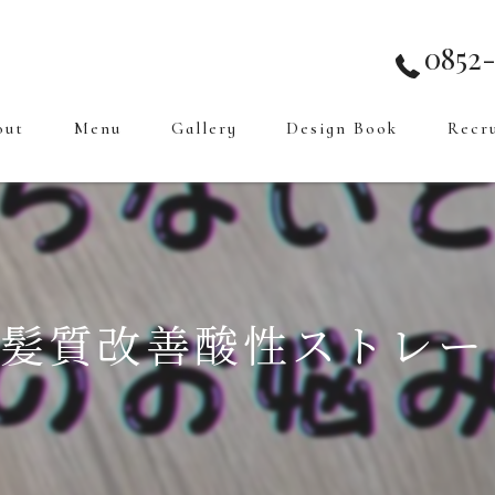
0852-
out
Menu
Gallery
Design Book
Recr
s式髪質改善酸性ストレ