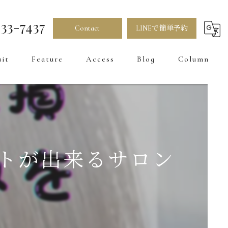
33-7437
Contact
LINEで簡単予約
uit
Feature
Access
Blog
Column
髪質改善
カラー
お直し
ートが出来るサロン
トリートメント
白髪染め