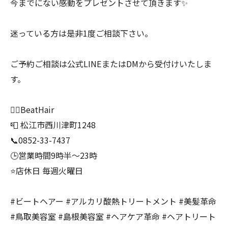
今までにない感動をプレゼントさせて頂きます✨
迷っている方は是非1度ご相談下さい。
ご予約ご相談は公式LINEまたはDMから受付けいたしま
す。
💆‍♀️BeatHair
📮 松江市西川津町1248
📞0852-33-7437
🕒営業時間9時半～23時
⭐️店休日 毎週火曜日
#ビートヘアー #アルカリ酸熱トリートメント #美髪革命
#鳥取美容室 #島根美容室 #ヘアケア革命 #ヘアトリート