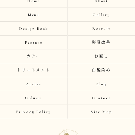
Home
About
Menu
Gallery
Design Book
Recruit
Feature
髪質改善
カラー
お直し
トリートメント
白髪染め
Access
Blog
Column
Contact
Privacy Policy
Site Map