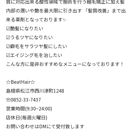
質に対応出来る酸性領域で施術を行う縮毛矯正に加え髪
内部の潤いや艶を最大限に引き出す 「髪質改善」まで出
来る薬剤となっております✨
︎︎︎︎☑︎艶髪になりたい
︎︎︎︎︎︎☑︎うるツヤになりたい
︎︎︎︎︎︎☑︎癖毛をサラツヤ髪にしたい
︎︎︎︎︎︎☑︎エイジング毛を治したい
こんな方に是非おすすめなメニューになっております！
☆BeatHair☆
島根県松江市西川津町1248
☏0852-33-7437
営業時間(9:30~24:00)
店休日(毎週火曜日)
お問い合わせはDMにて受付致します