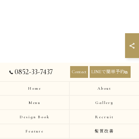
0852-33-7437
Contact
LINEで簡単予約
Home
About
Menu
Gallery
Design Book
Recruit
Feature
髪質改善