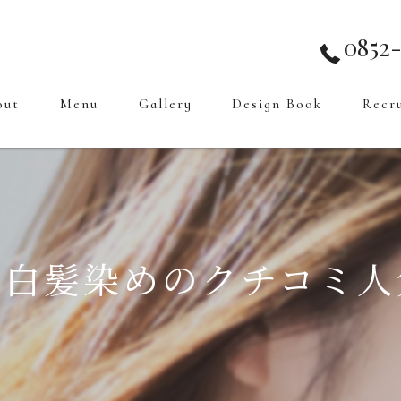
0852-
out
Menu
Gallery
Design Book
Recr
の白髪染めのクチコミ人