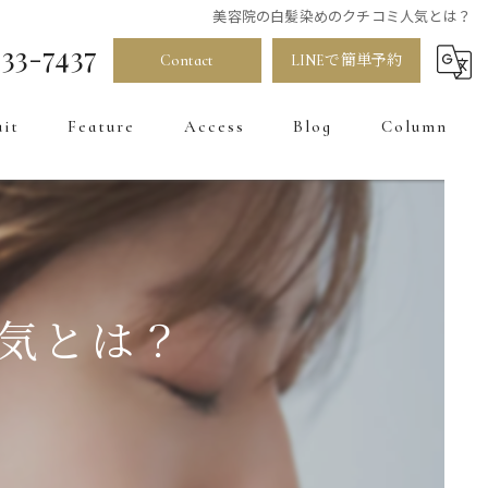
美容院の白髪染めのクチコミ人気とは？
33-7437
Contact
LINEで簡単予約
uit
Feature
Access
Blog
Column
髪質改善
カラー
お直し
気とは？
トリートメント
白髪染め