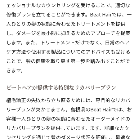
ェッショナルなカウンセリングを受けることで、適切な
案
修復プランを立てることができます。Beat Hairでは、一
失敗をカバーするための具体的な施術例
人ひとりの髪の状態に合わせたトリートメントを提供
安心して任せられるビートヘアの技術力
し、ダメージを最小限に抑えるためのアプローチを提案
お客様の声：ビートヘアでの満足度の高さ
します。また、トリートメントだけでなく、日常のヘア
サロンでの継続的なケアの重要性
ケア方法や使用する製品についてのアドバイスも受ける
縮毛矯正の失敗によるダメージをケアするビー
ことで、髪の健康を取り戻す第一歩を踏み出すことがで
トヘアの専門技術
きます。
ダメージヘアに特化したケア技術の紹介
ビートヘアが提供する特別なリカバリープラン
髪の再生を促すビートヘアの特別施術
縮毛矯正の失敗から立ち直るためには、専門的なリカバ
傷んだ髪を元に戻すための最新技術
リープランが欠かせません。島根県のBeat Hairでは、お
縮毛矯正失敗からの脱却：ビートヘアの実
客様一人ひとりの髪の状態に合わせたオーダーメイドの
績
リカバリープランを提供しています。まず、詳細なカウ
髪の健康を取り戻すための定期的なメンテ
ンセリングを通じて髪のダメージ状況を評価し、最適な