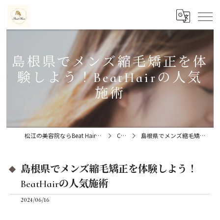
島根県でメンズ縮毛矯正を体
験しよう！BeatHairの人気
施術
松江の美容院ならBeat Hair（ビートヘアー）髪質改善特化型サロン
Column
島根県でメンズ縮毛矯正を体験しよう！BeatHairの人気施術
島根県でメンズ縮毛矯正を体験しよう！
BeatHairの人気施術
2024/06/16