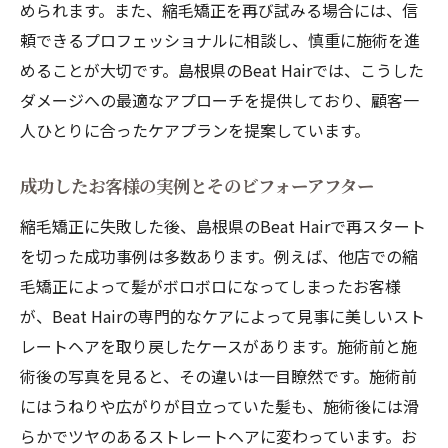
められます。また、縮毛矯正を再び試みる場合には、信
縮毛矯正失敗の修正に成功した事例紹介
頼できるプロフェッショナルに相談し、慎重に施術を進
再度の失敗を避けるためのポイント
めることが大切です。島根県のBeat Hairでは、こうした
信頼できるプロフェッショナルの見極め方
ダメージへの最適なアプローチを提供しており、顧客一
縮毛矯正の失敗を乗り越えるためのステップと
人ひとりに合ったケアプランを提案しています。
ビートヘアの提案
成功したお客様の実例とそのビフォーアフター
失敗を乗り越えるための心構え
縮毛矯正に失敗した後、島根県のBeat Hairで再スタート
ビートヘアが提案する具体的なリカバリー
を切った成功事例は多数あります。例えば、他店での縮
プラン
毛矯正によって髪がボロボロになってしまったお客様
縮毛矯正失敗後のケアステップ解説
が、Beat Hairの専門的なケアによって見事に美しいスト
ビートヘアのサポート体制とその利点
レートヘアを取り戻したケースがあります。施術前と施
髪の健康を取り戻すための長期的なアプロ
術後の写真を見ると、その違いは一目瞭然です。施術前
ーチ
にはうねりや広がりが目立っていた髪も、施術後には滑
成功への道：縮毛矯正失敗からの復活事例
らかでツヤのあるストレートヘアに変わっています。お