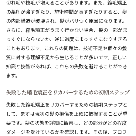
切れ毛や枝毛が増えることがあります。また、縮毛矯正
ダメージの原因を正確に突き止める
の薬剤が強すぎたり、施術時間が長すぎたりすると、髪
ダメージを最小限に抑えるためのホームケ
の内部構造が破壊され、髪がパサつく原因になります。
ア
さらに、縮毛矯正がうまく行かない場合、髪の一部がま
プロのケアとホームケアの併用で美髪を目
っすぐにならないか、逆に過度にまっすぐになりすぎる
指す
こともあります。これらの問題は、技術不足や個々の髪
ビートヘアが提案する髪質改善プログラム
質に対する理解不足から生じることが多いです。正しい
髪の内部から健康にするための栄養補給ケ
知識と技術があれば、これらの失敗を避けることができ
ア
ます。
美しいストレートヘアを維持するためのコ
失敗した縮毛矯正をリカバーするための初期ステップ
ツ
縮毛矯正に失敗しても安心島根県のビートヘア
失敗した縮毛矯正をリカバーするための初期ステップと
が提供する解決策
して、まずは現状の髪の損傷を正確に把握することが重
要です。髪の状態を詳細に観察し、どの部分がどの程度
縮毛矯正失敗後のカウンセリングの重要性
ダメージを受けているかを確認します。その後、プロフ
ビートヘアの専門家による個別解決策の提