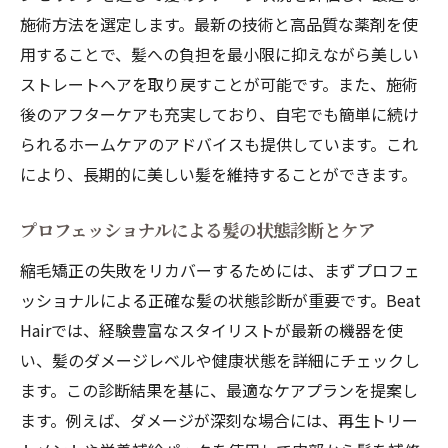
ナンス
施術方法を選定します。最新の技術と高品質な薬剤を使
最先端のヘアケア機器とその効果
用することで、髪への負担を最小限に抑えながら美しい
美しいストレートヘアを取り戻すための縮毛矯
ストレートヘアを取り戻すことが可能です。また、施術
正失敗リカバリーガイド
後のアフターケアも充実しており、自宅でも簡単に続け
失敗した縮毛矯正から美髪を取り戻すステ
られるホームケアのアドバイスも提供しています。これ
ップ
により、長期的に美しい髪を維持することができます。
ビートヘアのリカバリーガイドライン
プロフェッショナルによる髪の状態診断とケア
ホームケアの重要性：縮毛矯正失敗後の対
策
縮毛矯正の失敗をリカバーするためには、まずプロフェ
正しいヘアケア製品の選び方と使い方
ッショナルによる正確な髪の状態診断が重要です。Beat
Hairでは、経験豊富なスタイリストが最新の機器を使
リカバリーのための具体的なケアプラン
い、髪のダメージレベルや健康状態を詳細にチェックし
縮毛矯正失敗を乗り越えるためのメンタル
ます。この診断結果を基に、最適なケアプランを提案し
ケア
ます。例えば、ダメージが深刻な場合には、再生トリー
縮毛矯正の失敗後にやっておくべきケアとビー