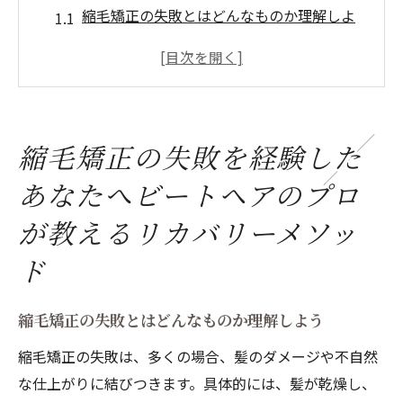
縮毛矯正の失敗とはどんなものか理解しよ
う
失敗した縮毛矯正をリカバーするための初
期ステップ
ビートヘアが提供する特別なリカバリープ
縮毛矯正の失敗を経験した
ラン
プロフェッショナルによる髪の状態診断と
あなたへビートヘアのプロ
ケア
が教えるリカバリーメソッ
巻き戻せないダメージに対する最適なアプ
ド
ローチ
成功したお客様の実例とそのビフォーアフ
縮毛矯正の失敗とはどんなものか理解しよう
ター
縮毛矯正の失敗は、多くの場合、髪のダメージや不自然
髪のダメージを最小限に縮毛矯正の失敗から美
な仕上がりに結びつきます。具体的には、髪が乾燥し、
髪へ復活させる方法