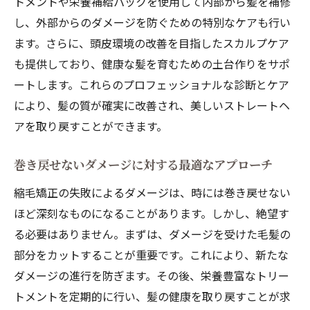
トメントや栄養補給パックを使用して内部から髪を補修
トヘアのサポート
し、外部からのダメージを防ぐための特別なケアも行い
縮毛矯正失敗後の即座に行うべきケア
ます。さらに、頭皮環境の改善を目指したスカルプケア
ビートヘアが提供する緊急対策サービス
も提供しており、健康な髪を育むための土台作りをサポ
失敗を最小化するための家庭での対策方法
ートします。これらのプロフェッショナルな診断とケア
ビートヘアのサポートシステムとその利点
により、髪の質が確実に改善され、美しいストレートヘ
毛髪ダメージの進行を防ぐためのアドバイ
アを取り戻すことができます。
ス
巻き戻せないダメージに対する最適なアプローチ
長期的なヘアケアプランの立て方
縮毛矯正の失敗によるダメージは、時には巻き戻せない
縮毛矯正が失敗した時の対処法島根県のプロフ
ほど深刻なものになることがあります。しかし、絶望す
ェッショナルに相談しよう
る必要はありません。まずは、ダメージを受けた毛髪の
失敗した縮毛矯正の対処法とは
部分をカットすることが重要です。これにより、新たな
ビートヘアの専門家に相談するメリット
ダメージの進行を防ぎます。その後、栄養豊富なトリー
専門家のアドバイスを最大限に活用する方
トメントを定期的に行い、髪の健康を取り戻すことが求
法