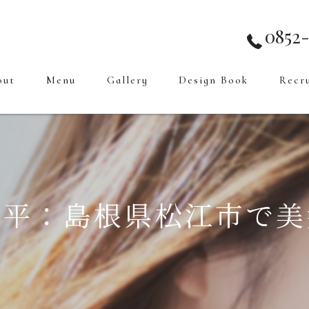
0852-
out
Menu
Gallery
Design Book
Recr
地平：島根県松江市で美