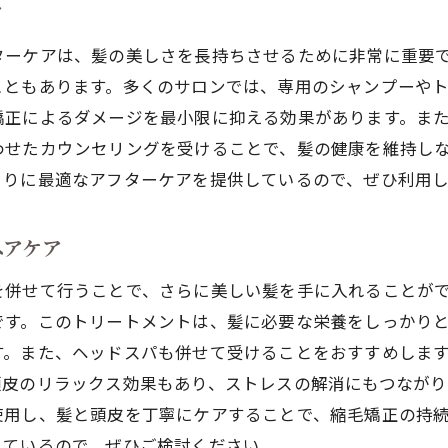
サロンでのリラックスした時間の過ごし方
ア
縮毛矯正後のヘアケア製品の選び方
ターケアは、髪の美しさを長持ちさせるために非常に重要
松江市のサロンの予約方法と便利なサービス
こともあります。多くのサロンでは、専用のシャンプーや
縮毛矯正の施術で得られる美髪の保ち方
矯正によるダメージを最小限に抑える効果があります。ま
松江市で縮毛矯正を受ける前に知っておきたいポイン
わせたカウンセリングを受けることで、髪の健康を維持し
縮毛矯正を受ける前の準備と注意点
とりに最適なアフターケアを提供しているので、ぜひ利用
松江のサロンでの施術スケジュールの立て方
縮毛矯正の施術におけるカウンセリングの重要性
ヘアケア
施術前の髪の状態をチェックする方法
を併せて行うことで、さらに美しい髪を手に入れることが
松江市のサロンでの施術前後の比較写真
です。このトリートメントは、髪に必要な栄養をしっかり
施術後の髪の状態を保つためのアドバイス
す。また、ヘッドスパも併せて受けることをおすすめしま
頭皮のリラックス効果もあり、ストレスの解消にもつながり
縮毛矯正の効果を最大限に！松江市のおすすめサロン
使用し、髪と頭皮を丁寧にケアすることで、縮毛矯正の持
縮毛矯正の効果を実感するためのポイント
えているので、ぜひご検討ください。