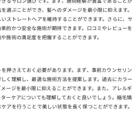
できるサロン選びです。まず、施術経験が豊富であること
施術後のアフターケアとリカバリー
法を選ぶことができ、髪へのダメージを最小限に抑えます
縮毛矯正と他のヘアケアメニューの組み合わせ
しいストレートヘアを維持することができます。さらに、
効果的かつ安全な施術が期待できます。口コミやレビュー
美しい髪へと導く松江市の縮毛矯正サロン
価や施術の満足度を把握することができます。
松江市で選ばれるサロンの特長
サロンの技術力とスタッフの資格
と
縮毛矯正で使われる最新の設備と技術
トを押さえておく必要があります。まず、事前カウンセリ
サロンの雰囲気と施術環境の重要性
詳しく理解し、最適な施術方法を提案します。過去にカラ
縮毛矯正の施術後のアフターサービス
ダメージを最小限に抑えることができます。また、アレル
松江市でサロンを探すなら知っておきたいポイン
フターケアについても理解しておくと良いでしょう。縮毛
縮毛矯正で自信を持つ毎日を！松江市のサロン情報
なケアを行うことで美しい状態を長く保つことができます
松江市で人気のサロンランキング
縮毛矯正の施術で得られる自信の秘密