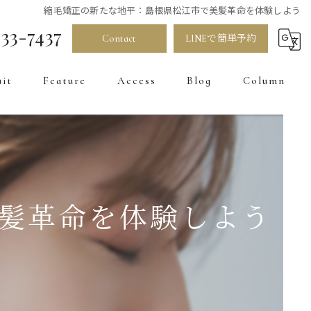
縮毛矯正の新たな地平：島根県松江市で美髪革命を体験しよう
33-7437
Contact
LINEで簡単予約
uit
Feature
Access
Blog
Column
髪質改善
カラー
お直し
髪革命を体験しよう
トリートメント
白髪染め