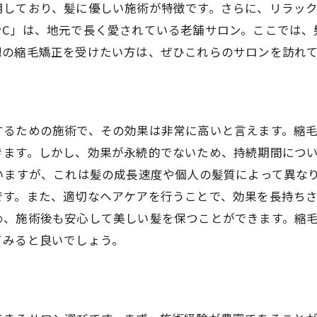
用しており、髪に優しい施術が特徴です。さらに、リラッ
松江市のサロンでの縮毛矯正の流れ
ンC」は、地元で長く愛されている老舗サロン。ここでは、
松江市で理想のストレートヘアを手に入れる縮毛矯正
想の縮毛矯正を受けたい方は、ぜひこれらのサロンを訪れ
縮毛矯正を受ける前に知っておきたい基礎知識
縮毛矯正の施術で使われる薬剤の種類
縮毛矯正で得られる髪質の変化とは
するための施術で、その効果は非常に高いと言えます。縮
サロンでの初回カウンセリングの重要性
きます。しかし、効果が永続的でないため、持続期間につ
縮毛矯正後のヘアケア方法
いますが、これは髪の成長速度や個人の髪質によって異な
松江市で縮毛矯正を受けた後のスタイリングのコ
です。また、適切なヘアケアを行うことで、効果を長持ち
縮毛矯正とは？松江市での施術の流れを解説
め、施術後も安心して美しい髪を保つことができます。縮
縮毛矯正の基本的な施術手順
てみると良いでしょう。
施術にかかる時間とその理由
縮毛矯正のリスクと注意点
松江市のサロンでのカウンセリング風景