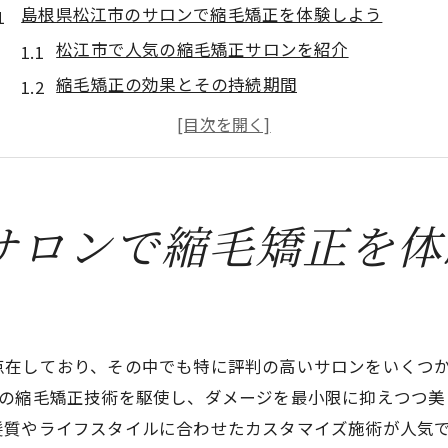
島根県松江市のサロンで縮毛矯正を体験しよう
松江市で人気の縮毛矯正サロンを紹介
縮毛矯正の効果とその持続期間
サロン選びで気を付けたいポイント
縮毛矯正の施術前に知っておきたいこと
松江のサロンで提供されるアフターケア
縮毛矯正と併せて受けたいおすすめのヘアケア
サロンで縮毛矯正を体
縮毛矯正で髪質改善！松江市でおすすめのサロン
松江市で高評価の縮毛矯正サロンをチェック
実際にサロンを訪れた人の体験談と口コミ
サロンが提供するサービスの違いを比較
点在しており、その中でも特に評判の高いサロンをいくつ
新の縮毛矯正技術を駆使し、ダメージを最小限に抑えつつ美
縮毛矯正の料金とコストパフォーマンス
髪質やライフスタイルに合わせたカスタマイズ施術が人気で
予約前に確認すべきサロンの特徴