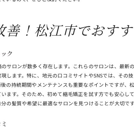
松江市で高評価のサロンの特徴
サロンでのアフターフォローの重要性
縮毛矯正後の髪質を保つためのケア方法
改善！松江市でおすす
サロンの施術後に利用できるサービス
縮毛矯正で得られる長期的な効果
ェック
価のサロンが数多く存在します。これらのサロンは、最新
現します。特に、地元の口コミサイトやSNSでは、その
術後の持続期間やメンテナンスも重要なポイントですが、
ています。そのため、初めて縮毛矯正を試す方でも安心し
自分の髪質や希望に最適なサロンを見つけることが大切で
コミ