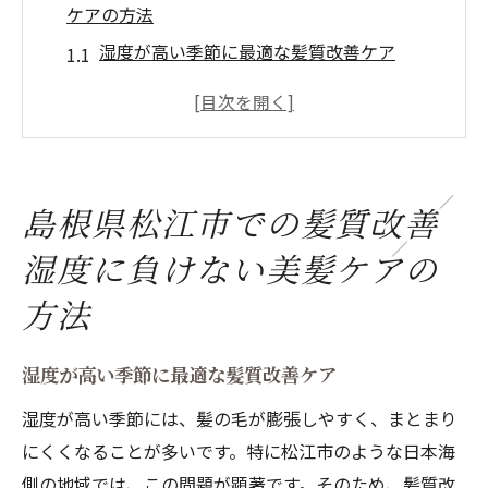
ケアの方法
湿度が高い季節に最適な髪質改善ケア
日本海側の気候に対応するヘアケア法
湿気対策のための髪質改善アイテム
松江市での髪質改善に有効なホームケア
美容院で受けられる湿気対策の髪質改善サ
島根県松江市での髪質改善
ービス
湿度に負けない美髪ケアの
高湿度でも美髪を保つ日常の習慣
オーガニックシャンプーで髪質改善松江市で選
方法
ばれる理由
オーガニックシャンプーの髪質改善効果
湿度が高い季節に最適な髪質改善ケア
松江市で人気のオーガニックシャンプーブ
湿度が高い季節には、髪の毛が膨張しやすく、まとまり
ランド
にくくなることが多いです。特に松江市のような日本海
化学成分を避けた髪質改善のメリット
側の地域では、この問題が顕著です。そのため、髪質改