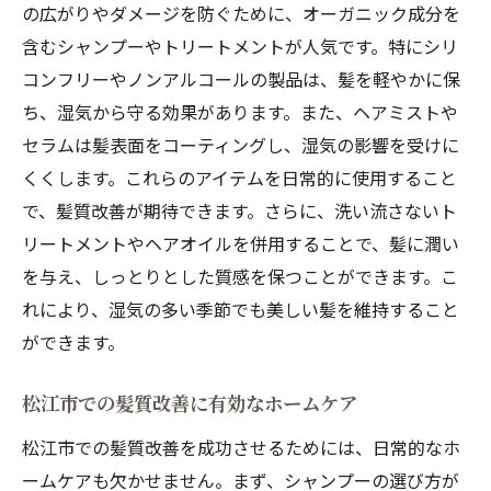
の広がりやダメージを防ぐために、オーガニック成分を
日本海側特有の気候が髪に与える影響
含むシャンプーやトリートメントが人気です。特にシリ
松江市での季節ごとの髪質改善ケア
コンフリーやノンアルコールの製品は、髪を軽やかに保
風が強い日の髪質改善対策
ち、湿気から守る効果があります。また、ヘアミストや
日本海側の湿気と髪質改善ケア
セラムは髪表面をコーティングし、湿気の影響を受けに
松江市で実践される気候に適したヘアケア
くくします。これらのアイテムを日常的に使用すること
方法
で、髪質改善が期待できます。さらに、洗い流さないト
地域特有の気候に対応する髪質改善のポイ
リートメントやヘアオイルを併用することで、髪に潤い
ント
を与え、しっとりとした質感を保つことができます。こ
髪質改善シャンプーの選び方松江市で人気のオ
れにより、湿気の多い季節でも美しい髪を維持すること
ーガニック製品
ができます。
髪質改善シャンプーの選び方ガイド
松江市での髪質改善に有効なホームケア
松江市で人気のオーガニックシャンプー
松江市での髪質改善を成功させるためには、日常的なホ
髪質改善に効果的な成分とは
ームケアも欠かせません。まず、シャンプーの選び方が
オーガニックシャンプーの選び方と注意点