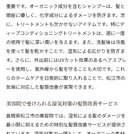
重要です。オーガニック成分を含むシャンプーは、髪と
松江市の美容院で推奨される髪質改善シャ
頭皮に優しく、化学成分によるダメージを防ぎます。次
ンプー
に、トリートメントも欠かせないアイテムです。特にデ
髪質改善シャンプーを使用する際のポイン
ィープコンディショニングトリートメントは、週に一度
ト
の使用で髪に深い潤いを与えます。また、洗髪後は冷風
島根県松江市での髪質改善美しい髪を手に入れ
を使って髪を乾かすことで、湿気による広がりを防ぎま
る秘訣
す。さらに、外出前にはUVカット効果のあるヘアスプレ
美しい髪を手に入れるための基本ケア
ーを使用し、紫外線から髪を守ることも大切です。これ
松江市での髪質改善成功事例
らのホームケアを日常的に取り入れることで、松江市の
気候に対応した髪質改善が実現できます。
日常生活での髪質改善習慣
美容院で受ける髪質改善サービスの価値
美容院で受けられる湿気対策の髪質改善サービス
松江市で注目の髪質改善法
島根県松江市の美容院では、湿気による髪のダメージを
髪質改善に役立つ食事と栄養
最小限に抑えるための特別な髪質改善サービスが提供さ
松江市で髪質改善風の強い日でも崩れないヘア
れています。湿気対策の一環として、オーガニック素材