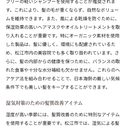
フリーの軽いシャンプーを使用することが推奨されま
松江市の気候に特化した髪質改善法
す。これにより、髪の毛が重くならず、自然なボリュー
松江市の美容院で提供される髪質改善カスタマ
ムを維持できます。また、風による乾燥を防ぐために、
イズサービスの魅力
保湿効果の高いヘアマスクやオイルトリートメントを取
髪質改善カスタマイズサービスの特徴
り入れることが重要です。特にオーガニック素材を使用
個々の髪質に合わせたオーダーメイドケア
した製品は、髪に優しく、環境にも配慮されているた
松江市の美容院で人気の髪質改善プログラ
め、松江市内の美容院でも多く取り扱われています。さ
ム
らに、髪の内部からの健康を保つために、バランスの取
カスタマイズサービスで得られる具体的な
れた食事や十分な水分補給も欠かせません。これらのヘ
効果
アケア法を組み合わせることで、日本海側の厳しい気候
プロフェッショナルによる髪質診断の重要
条件下でも美しい髪をキープすることができます。
性
湿気対策のための髪質改善アイテム
松江市の美容院の選び方
日本海側の気候と髪質改善松江市で実践するべ
湿度が高い季節には、髪質改善のために特別なアイテム
きケア方法
を使用することが重要です。松江市では、湿気による髪