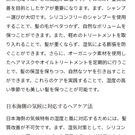
善を目的としたケアが重要になります。まず、シャンプ
オーガニックシャンプーを選ぶ際のポイン
ー選びが大切です。シリコンフリーのシャンプーを使用
ト
することで、髪の毛がベタつかず、自然なボリュームを
松江市の美容院で扱うおすすめのオーガニ
保つことができます。また、軽めのトリートメントを取
ックシャンプー
り入れることで、髪が重くならず、湿気による膨張を防
オーガニックシャンプーと髪質改善の関係
ぐことができます。さらに、オーガニック素材を使用し
髪質改善の最新トレンド松江市の気候に適した
たヘアマスクやオイルトリートメントを定期的に行うこ
ケア方法
とで、髪の保湿を保ちつつ、自然なツヤを引き出すこと
2023年の髪質改善トレンド
ができます。これらのケアを実践することで、湿度の高
松江市で話題の髪質改善テクニック
い季節でも美しい髪を保つことが可能です。
最新の髪質改善アイテムとその使い方
日本海側の気候に対応するヘアケア法
松江市の美容院で提供される最新髪質改善
メニュー
日本海側の気候特有の湿度と風に対応するためには、髪
髪質改善の新技術とその効果
質改善が不可欠です。まず、湿気対策として、シリコン