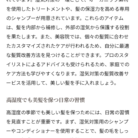
ケアポイント
を使用したトリートメントや、髪の保湿力を高める専用
風が強い日のヘアスタイルキープ方法
のシャンプーが用意されています。これらのアイテム
松江市の気候に対応する髪質改善ケア
は、髪を内部から補修し、外部の湿気から保護する役割
風対策のための髪質改善アイテム
を果たします。また、美容院では、個々の髪質に合わせ
美容院での風対策髪質改善サービス
たカスタマイズされたケアが行われるため、自分に最適
な髪質改善方法を見つけることができます。プロのスタ
日常でできる風の強い日の髪質改善ケア
イリストによるアドバイスも受けられるため、家庭での
風に負けない美髪を保つコツ
ケア方法も学びやすくなります。湿気対策の髪質改善サ
ービスを活用して、美しい髪を手に入れましょう。
高湿度でも美髪を保つ日常の習慣
高湿度の季節でも美しい髪を保つためには、日常の習慣
を見直すことが重要です。まず、湿気対策用のシャンプ
ーやコンディショナーを使用することで、髪の毛をしっ