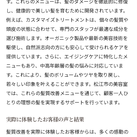
す。これらのメニューは、髪のダメージを徹底的に修復
髪質改善が髪の健康に与える具体的なメリ
し、健康的で美しい髪を育むために開発されています。
ット
例えば、カスタマイズトリートメントは、個々の髪質や
松江市特有の気候に適した髪質改善術
頭皮の状態に合わせて、専門のスタッフが最適な成分を
髪質改善を通じた個々の髪の悩み解決事例
選び施術します。オーガニック製品や最新の美容技術を
美しい髪を保つための定期的なメンテナン
駆使し、自然派志向の方にも安心して受けられるケアを
ス方法
提供しています。さらに、エイジングケアに特化したメ
髪質改善がもたらす心理的効果とその重要
ニューもあり、中高年齢層の髪の悩みに対応していま
性
す。これにより、髪のボリュームやツヤを取り戻し、
若々しい印象を叶えることができます。松江市の美容室
地元美容室での髪質改善体験の満足度アン
では、これらの髪質改善メニューを通じて、顧客一人ひ
ケート
とりの理想の髪を実現するサポートを行っています。
髪質改善で輝く松江市の美容室が提供する特別
なケア
実際に体験したお客様の声と結果
松江市の美容室が提供するオーダーメイド
髪質改善を実際に体験したお客様からは、多くの感動の
の髪質改善