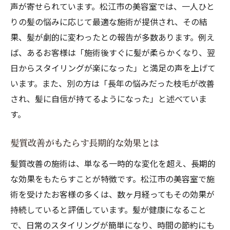
声が寄せられています。松江市の美容室では、一人ひと
髪質改善で得られる理想のヘアスタイル
りの髪の悩みに応じて最適な施術が提供され、その結
髪質改善施術前に知っておくべきポイント
果、髪が劇的に変わったとの報告が多数あります。例え
髪質改善と日常ヘアケアの相乗効果
ば、あるお客様は「施術後すぐに髪が柔らかくなり、翌
地元の人気美容師による髪質改善アドバイ
日からスタイリングが楽になった」と満足の声を上げて
ス
います。また、別の方は「長年の悩みだった枝毛が改善
髪質改善後の維持方法と注意点
され、髪に自信が持てるようになった」と述べていま
あなたの髪を変える松江市の髪質改善革命の全
す。
貌
髪質改善がもたらす長期的な効果とは
松江市での髪質改善革命とは？
髪質改善がもたらす新しいヘアケアの可能
髪質改善の施術は、単なる一時的な変化を超え、長期的
性
な効果をもたらすことが特徴です。松江市の美容室で施
術を受けたお客様の多くは、数ヶ月経ってもその効果が
髪質改善を成功させるための重要な要素
持続していると評価しています。髪が健康になること
施術を支える最新の髪質改善技術
で、日常のスタイリングが簡単になり、時間の節約にも