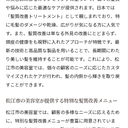
髪質改善効果を最大限に引き出すためのホ
や悩みに応じた最適なケアが提供されます。日本では
ームケア
「髪質改善トリートメント」として親しまれており、特
松江市の美容室が愛される理由
に毛髪のダメージや乾燥、広がりが気になる方に人気で
美しい髪を手に入れるための松江市最新髪質改
す。また、髪質改善は単なる外見の改善にとどまらず、
善テクニック
頭皮の健康をも視野に入れたアプローチが特徴です。最
髪質改善の最先端テクノロジーを徹底解説
新の技術と高品質な製品を用いることで、長期間にわた
美容師が教える髪の健康管理法
り美しい髪を維持することが可能です。これにより、松
髪質改善に効果的な成分とその役割
江市の美容室では、個々の顧客のニーズに応じたカスタ
マイズされたケアが行われ、髪の内側から輝きを取り戻
松江市の美容室が採用する最新の施術法
すことができます。
髪質改善成功のためのステップバイステッ
プガイド
松江市の美容室が提供する特別な髪質改善メニュー
顧客満足度の高い施術の秘密
松江市の美容室では、顧客の多様なニーズに応えるため
松江市での髪質改善体験髪の健康と美しさの新
に、特別な髪質改善メニューが豊富に用意されていま
たな可能性