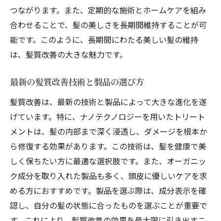
髪質改善による劇的なビフォーアフター
つながります。また、定期的な施術とホームケアを組み
髪質改善革命における地域の役割
合わせることで、髪の美しさを長期間維持することが可
髪質改善で松江市が誇る美容室の最先端技術を
能です。このように、長期間にわたる美しい髪の維持
体験
は、髪質改善の大きな魅力です。
最先端の髪質改善技術とその特徴
松江市の美容室が選ばれる理由
最新の髪質改善技術と製品の選び方
髪質改善技術を活かしたトレンドヘアスタ
髪質改善は、最新の技術と製品によって大きな進化を遂
イル
げています。特に、ナノテクノロジーを用いたトリート
髪質改善の施術後に期待できる結果
メントは、髪の内部まで深く浸透し、ダメージを根本か
ら修復する効果があります。この技術は、髪を健康で美
松江市の美容室が提供する付加価値サービ
しく保ちたい方に最適な選択肢です。また、オーガニッ
ス
ク成分を取り入れた製品も多く、頭皮に優しいケアを求
髪質改善を取り入れた持続可能なヘアケア
める方におすすめです。製品を選ぶ際は、成分表示を確
松江市の髪質改善専門美容室が提供する至高の
認し、自分の髪の状態に合ったものを選ぶことが重要で
トリートメント
す。これにより、髪質改善の効果を最大限に引き出すこ