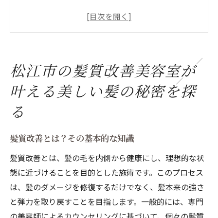
松江市の美容室が提供する特別な髪質改善
メニュー
実際に体験したお客様の声と結果
髪質改善がもたらす長期的な効果とは
松江市の髪質改善美容室が
最新の髪質改善技術と製品の選び方
叶える美しい髪の秘密を探
専門家が語る髪質改善の重要性
髪質改善の驚異的効果松江市の美容室体験レポ
る
ート
松江市での髪質改善施術の流れと体験談
髪質改善とは？その基本的な知識
施術前と施術後の髪の変化を比較
髪質改善とは、髪の毛を内側から健康にし、理想的な状
髪の悩みを解決するためのカスタマイズケ
態に近づけることを目的とした施術です。このプロセス
ア
は、髪のダメージを修復するだけでなく、髪本来の強さ
と弾力を取り戻すことを目指します。一般的には、専門
髪質改善に必要な施術頻度と費用
の美容師によるカウンセリングに基づいて、個々の髪質