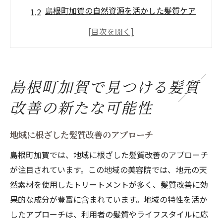
島根町加賀の自然資源を活かした髪質ケア
髪質改善で解決する地元の髪のお悩み
BeatHairが提供する個別カウンセリングの
重要性
髪質改善を通じた地域密着型サービスの魅
島根町加賀で見つける髪質
力
改善の新たな可能性
島根町加賀の特有な気候と髪質改善の関係
髪質改善を通じて島根町加賀で得る本当の美髪
地域に根ざした髪質改善のアプローチ
島根町加賀のお客様が求める理想の髪
島根町加賀では、地域に根ざした髪質改善のアプローチ
髪質改善で手に入れる自然な輝き
が注目されています。この地域の美容院では、地元の天
美髪を育むための生活習慣と髪質改善
然素材を使用したトリートメントが多く、髪質改善に効
地域特有の気候に対応した美髪ケア
果的な成分が豊富に含まれています。地域の特性を活か
髪質改善で叶える個々の髪の健康
したアプローチは、利用者の髪質やライフスタイルに応