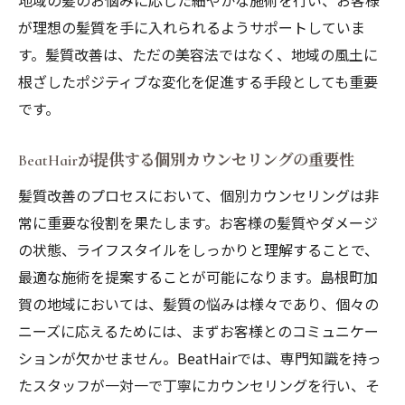
地域の髪のお悩みに応じた細やかな施術を行い、お客様
髪質改善で得る自信と喜び
が理想の髪質を手に入れられるようサポートしていま
訪れる価値のある髪質改善サロン
す。髪質改善は、ただの美容法ではなく、地域の風土に
根ざしたポジティブな変化を促進する手段としても重要
島根町加賀の自然と共鳴する髪質改善
です。
顧客が語る髪質改善の成功体験
リアルな声で伝える髪質改善の効果
BeatHairが提供する個別カウンセリングの重要性
顧客の声から学ぶ髪質改善の重要性
髪質改善のプロセスにおいて、個別カウンセリングは非
成功体験が示す髪質改善の真実
常に重要な役割を果たします。お客様の髪質やダメージ
島根町加賀のお客様が語る満足度
の状態、ライフスタイルをしっかりと理解することで、
髪質改善がもたらす日常の変化
最適な施術を提案することが可能になります。島根町加
顧客の声を活かしたサービス向上
賀の地域においては、髪質の悩みは様々であり、個々の
髪質改善を通じて叶える理想のヘアスタイル
ニーズに応えるためには、まずお客様とのコミュニケー
ションが欠かせません。BeatHairでは、専門知識を持っ
髪質改善で実現する多様なヘアスタイル
たスタッフが一対一で丁寧にカウンセリングを行い、そ
理想の髪型を支える健康な髪質