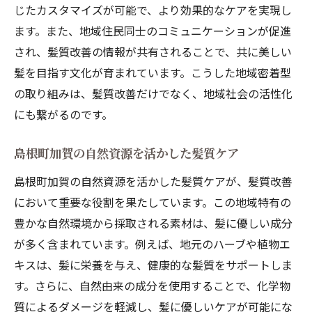
島根町加賀での髪質改善成功事例の紹介
じたカスタマイズが可能で、より効果的なケアを実現し
BeatHairで始める髪質改善プログラムの全貌
ます。また、地域住民同士のコミュニケーションが促進
され、髪質改善の情報が共有されることで、共に美しい
BeatHairの特別な髪質改善プログラム概要
髪を目指す文化が育まれています。こうした地域密着型
カウンセリングから始まる髪質改善の旅
の取り組みは、髪質改善だけでなく、地域社会の活性化
個々の髪に合わせたオーダーメイドケア
にも繋がるのです。
最新テクノロジーを駆使した施術内容
安心・信頼のアフターフォロー体制
島根町加賀の自然資源を活かした髪質ケア
髪質改善プログラムの効果的な活用法
島根町加賀の自然資源を活かした髪質ケアが、髪質改善
自然の恵みを活かした髪質改善の秘密
において重要な役割を果たしています。この地域特有の
島根町加賀の自然素材を使ったトリートメ
豊かな自然環境から採取される素材は、髪に優しい成分
ント
が多く含まれています。例えば、地元のハーブや植物エ
エコロジーと髪質改善の融合
キスは、髪に栄養を与え、健康的な髪質をサポートしま
す。さらに、自然由来の成分を使用することで、化学物
髪質改善で使うオーガニック素材の魅力
質によるダメージを軽減し、髪に優しいケアが可能にな
自然の力を最大限に引き出す施術方法