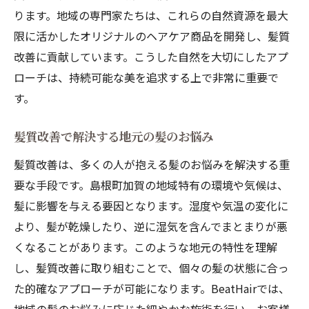
ります。地域の専門家たちは、これらの自然資源を最大
髪質改善で実感する自然の持つ回復力
限に活かしたオリジナルのヘアケア商品を開発し、髪質
地域の植物を使った独自のヘアケア
改善に貢献しています。こうした自然を大切にしたアプ
最新技術で変わる髪質改善の未来
ローチは、持続可能な美を追求する上で非常に重要で
革新的な髪質改善技術の進化
す。
BeatHairが導入する最新の施術機器
髪質改善で解決する地元の髪のお悩み
デジタル技術を活用した髪質診断
髪質改善の未来を切り開く新しい可能性
髪質改善は、多くの人が抱える髪のお悩みを解決する重
要な手段です。島根町加賀の地域特有の環境や気候は、
先進技術がもたらす髪の健康と美しさ
髪に影響を与える要因となります。湿度や気温の変化に
未来志向のケア技術で叶える理想の髪
より、髪が乾燥したり、逆に湿気を含んでまとまりが悪
島根町加賀で体感する髪質改善の素晴らしさ
くなることがあります。このような地元の特性を理解
島根町加賀での髪質改善体験談
し、髪質改善に取り組むことで、個々の髪の状態に合っ
髪質改善がもたらす心身のリフレッシュ
た的確なアプローチが可能になります。BeatHairでは、
地元の方々が語る髪質改善の効果