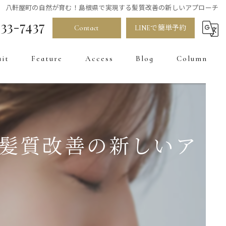
八軒屋町の自然が育む！島根県で実現する髪質改善の新しいアプローチ
33-7437
Contact
LINEで簡単予約
uit
Feature
Access
Blog
Column
髪質改善
カラー
お直し
髪質改善の新しいア
トリートメント
白髪染め