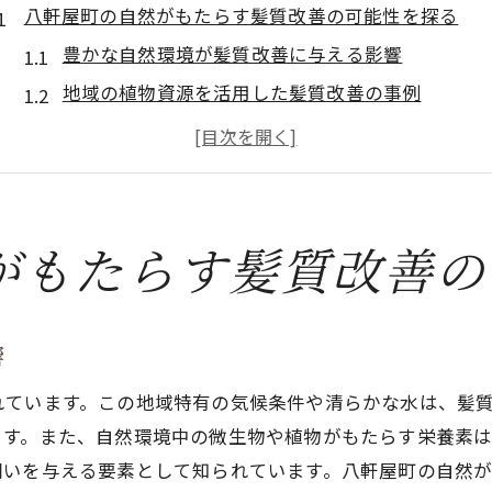
八軒屋町の自然がもたらす髪質改善の可能性を探る
豊かな自然環境が髪質改善に与える影響
地域の植物資源を活用した髪質改善の事例
自然との調和がもたらす髪質改善の効果
八軒屋町の自然素材を使ったヘアケア方法
髪質改善における自然環境の重要性
自然の恵みを生かした髪質改善の新技術
がもたらす髪質改善の
オーガニック成分で実現する髪質改善の魅力
オーガニック成分が髪に与える優しい効果
響
髪質改善におけるオーガニック成分の役割
自然派美容法としてのオーガニック成分の魅力
れています。この地域特有の気候条件や清らかな水は、髪
ます。また、自然環境中の微生物や植物がもたらす栄養素
髪質改善に最適なオーガニック成分の選び方
潤いを与える要素として知られています。八軒屋町の自然
オーガニック成分を用いたヘアケアの利点