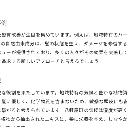
八軒屋町で人気のオーガニック髪質改善製品
地域特有の気候と髪質改善の関係を紐解く
事例
島根県の気候が髪質に与える影響
た髪質改善が注目を集めています。例えば、地域特有のハ
気候に合わせた髪質改善アプローチの選び方
らの自然由来成分は、髪の状態を整え、ダメージを修復す
湿度が髪質に与える変化とその対策
ニューが提供されており、多くの人々がその効果を実感し
地域の四季に適した髪質改善方法
を追求する新しいアプローチと言えるでしょう。
気候変動に対応する髪質改善の工夫
地元の気候を理解した髪質改善提案
果
化学成分を避けた新しい髪質改善アプローチ
要な役割を果たしています。地域特有の気候と豊かな植物
ノンケミカルケアが髪に与える影響
、髪に優しく、化学物質を含まないため、敏感な頭皮にも
自然成分を活用した髪質改善の有効性
に繋がると考えられています。八軒屋町の気候は湿度が高
化学成分不使用の髪質改善製品の選び方
の植物から抽出されたエキスは、髪に栄養を与え、しなや
健康的な髪を維持するための化学成分排除の利点