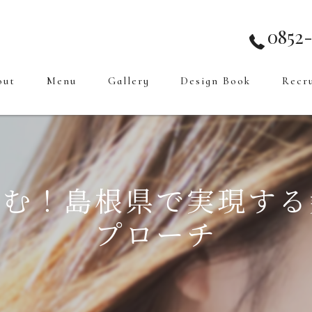
0852-
out
Menu
Gallery
Design Book
Recr
育む！島根県で実現する
プローチ