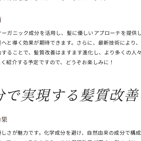
八軒屋町の自然を取り入れた髪質改善法
地元の自然素材で実現する髪質改善
術
自然資源活用による髪質改善の未来
オーガニック成分を活用し、髪に優しいアプローチを提供
地域コミュニティとの連携が髪質改善に与える影
髪へと導く効果が期待できます。さらに、最新技術により
オーガニックヘアケアが支持される髪質改善の理由
合することで、髪質改善はますます進化し、より多くの人
オーガニックヘアケアがもたらす健康への効果
しく紹介する予定ですので、どうぞお楽しみに！
髪質改善におけるオーガニックの選択肢
自然派製品が髪に与える優しさ
オーガニックケアの髪質改善で得られる満足感
分で実現する髪質改善
環境に優しいオーガニック製品の価値
消費者が求めるオーガニック髪質改善のニーズ
効果
八軒屋町の髪質改善があなたに与える変化
八軒屋町の髪質改善で得られる具体的な効果
優しさが魅力です。化学成分を避け、自然由来の成分で構