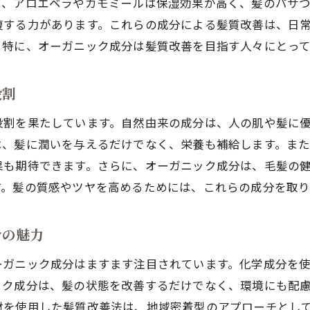
ば、アロエベラやカモミールは保湿効果が高く、髪のパサ
変化を実感するための髪質改善ステップ
復する力があります。これらの成分による髪質改善は、日
八軒屋町での体験がもたらす髪の変化
。特に、オーガニック成分は髪質改善を目指す人々にとって
美しい髪を実現するための八軒屋町のアプローチ
髪質改善による自己イメージの向上
役割
八軒屋町での髪質改善が生活に与える影響
役割を果たしています。自然由来の成分は、人の肌や髪に
は、髪に潤いを与えるだけでなく、栄養も補給します。ま
果も期待できます。さらに、オーガニック成分は、毛髪の
す。髪の質感やツヤを高めるためには、これらの成分を取
分の魅力
ーガニック成分はますます注目されています。化学成分を
ック成分は、髪の状態を改善するだけでなく、環境にも配
材を使用した髪質改善法は、地域密着型のアプローチとし