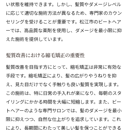
い状態を維持できます。しかし、髪質やダメージレベル
縮毛矯正技術が髪に与える影響
に応じて適切な施術方法が異なるため、専門家のカウン
健康的な髪を保つための縮毛矯正の秘密
セリングを受けることが重要です。松江市のビートヘア
ビートヘアーの縮毛矯正が選ばれる理由
ーでは、高品質な薬剤を使用し、ダメージを最小限に抑
縮毛矯正による髪質改善の理論
えた施術を提供しています。
縮毛矯正がもたらす髪の健康効果
ビートヘアーの秘密兵器とは
髪質改善における縮毛矯正の重要性
松江市で髪質改善を実現するための縮毛矯正の
髪質改善を目指す方にとって、縮毛矯正は非常に有効な
魅力
手段です。縮毛矯正により、髪の広がりやうねりを抑
縮毛矯正の魅力的な効果とは
え、見た目だけでなく手触りも良い髪質を実現します。
髪質改善を実現するための縮毛矯正の選び
この施術は、特に日常の手入れが楽になり、毎朝のスタ
方
イリングにかかる時間を大幅に短縮します。また、ビー
トヘアーのような専門サロンでは、髪のダメージを最小
ビートヘアーの縮毛矯正が愛される理由
限に抑えつつ、自然な仕上がりを追求しています。これ
縮毛矯正の持つ未来の可能性
により、長期間にわたって美しい髪を保つことができる