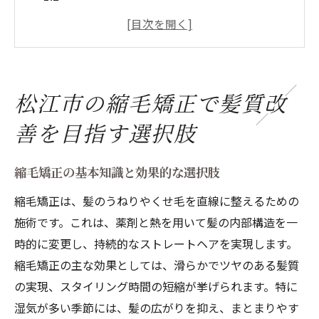
松江市で縮毛矯正を選ぶ際のポイント
ビートヘアーと他サロンの違いとは
縮毛矯正に最適な髪質は何か
髪質改善を求める方へのサロン選びのコツ
松江市の縮毛矯正で髪質改
ビートヘアーでの縮毛矯正で得られる髪質改善
善を目指す選択肢
の効果
ビートヘアーが提供する縮毛矯正の特長
縮毛矯正の基本知識と効果的な選択肢
髪質改善を実現する縮毛矯正の効果
縮毛矯正は、髪のうねりやくせ毛を直線に整えるための
縮毛矯正後の髪の変化を体験する
施術です。これは、薬剤と熱を用いて髪の内部構造を一
ビートヘアーでの施術における効果の持続
時的に変更し、持続的なストレートヘアを実現します。
髪質改善を実感できる施術プロセス
縮毛矯正の主な効果としては、滑らかでツヤのある髪質
縮毛矯正で得られる美しい髪の秘訣
の実現、スタイリング時間の短縮が挙げられます。特に
縮毛矯正が髪質改善に与える影響とその秘密
湿気が多い季節には、髪の広がりを抑え、まとまりやす