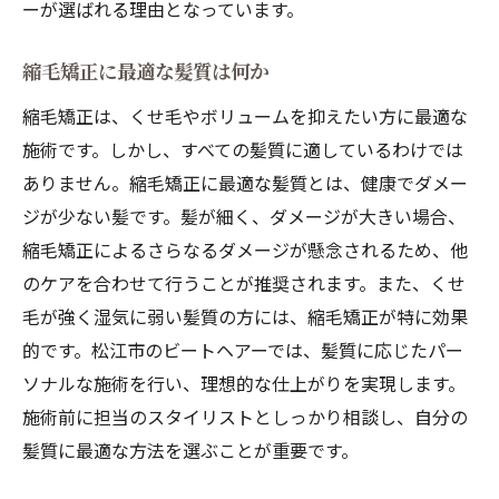
ーが選ばれる理由となっています。
未来を見据えた縮毛矯正の進化
ビートヘアーが描く髪質改善のビジョン
縮毛矯正に最適な髪質は何か
技術革新がもたらす髪質改善の可能性
縮毛矯正は、くせ毛やボリュームを抑えたい方に最適な
次世代縮毛矯正がもたらす髪の未来
施術です。しかし、すべての髪質に適しているわけでは
髪質改善の未来を変えるビートヘアー
ありません。縮毛矯正に最適な髪質とは、健康でダメー
縮毛矯正が切り拓く新たな髪質改善の世界
ジが少ない髪です。髪が細く、ダメージが大きい場合、
縮毛矯正によるさらなるダメージが懸念されるため、他
のケアを合わせて行うことが推奨されます。また、くせ
毛が強く湿気に弱い髪質の方には、縮毛矯正が特に効果
的です。松江市のビートヘアーでは、髪質に応じたパー
ソナルな施術を行い、理想的な仕上がりを実現します。
施術前に担当のスタイリストとしっかり相談し、自分の
髪質に最適な方法を選ぶことが重要です。