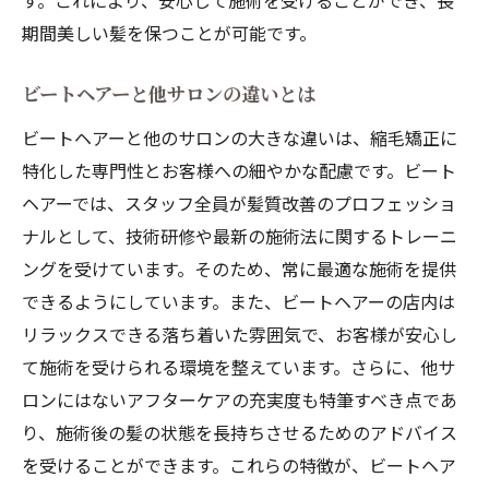
す。これにより、安心して施術を受けることができ、長
ビートヘアー独自のアプローチ
期間美しい髪を保つことが可能です。
初めての縮毛矯正で気をつけるべきこと
ビートヘアーと他サロンの違いとは
髪質改善には欠かせない要素とは
縮毛矯正でのトラブルを避ける方法
ビートヘアーと他のサロンの大きな違いは、縮毛矯正に
特化した専門性とお客様への細やかな配慮です。ビート
松江市における髪質改善の専門店ビートヘアー
ヘアーでは、スタッフ全員が髪質改善のプロフェッショ
の実力
ナルとして、技術研修や最新の施術法に関するトレーニ
ビートヘアーの実力とその評判
ングを受けています。そのため、常に最適な施術を提供
髪質改善におけるビートヘアーの信頼性
できるようにしています。また、ビートヘアーの店内は
ビートヘアーが選ばれる理由を探る
リラックスできる落ち着いた雰囲気で、お客様が安心し
施術を受けたお客様の声を紹介
て施術を受けられる環境を整えています。さらに、他サ
ビートヘアーの革新的な技術とは
ロンにはないアフターケアの充実度も特筆すべき点であ
髪質改善を支えるスタッフの知識
り、施術後の髪の状態を長持ちさせるためのアドバイス
縮毛矯正技術が可能にする髪質改善の未来
を受けることができます。これらの特徴が、ビートヘア