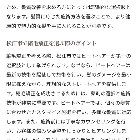
髪質改善を目指す方への縮毛矯正の提案
ため、髪質改善を求める方にとっては理想的な選択肢と
松江市での髪質改善の新しいスタンダード
なります。髪質に応じた施術方法を選ぶことで、より健
ビートヘアーの縮毛矯正による髪質改善のプロ
康的で魅力的な髪を手に入れることが可能です。
セス
施術前のカウンセリングの重要性
松江市で縮毛矯正を選ぶ際のポイント
ビートヘアーが誇る施術の流れ
縮毛矯正を考える際、松江市ではビートヘアーが第一の
縮毛矯正後のアフターケア方法
選択肢として挙げられます。なぜなら、ビートヘアーは
個々の髪質に合わせた施術プロセス
最新の技術を駆使して施術を行い、髪のダメージを最小
限に抑えながら、理想的なストレートヘアを提供しま
ビートヘアーの技術者のこだわり
す。縮毛矯正を成功させるためには、薬剤の選択と施術
髪質改善を成功させるための計画
技術が非常に重要です。ビートヘアーでは、個々の髪質
縮毛矯正で髪質改善を成功させるためのポイン
に合わせたカスタマイズ施術を行い、多様な髪質に対応
ト
します。また、施術前には丁寧なカウンセリングを行
成功する縮毛矯正のための準備
い、お客様の悩みや要望をしっかりとヒアリングしま
髪質改善を成功させるアフターケアの秘訣