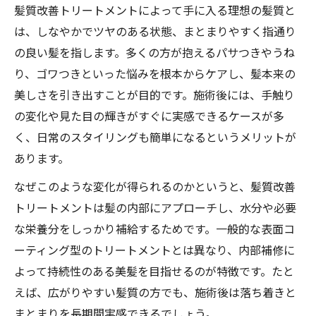
髪質改善トリートメントによって手に入る理想の髪質と
髪質改善で指通りが驚くほど良くなる理由
は、しなやかでツヤのある状態、まとまりやすく指通り
まとまりやすさも髪質改善で手に入る
の良い髪を指します。多くの方が抱えるパサつきやうね
艶やかさと潤いを保つ秘訣とは
り、ゴワつきといった悩みを根本からケアし、髪本来の
髪質改善で叶う艶と潤いの秘訣とは
美しさを引き出すことが目的です。施術後には、手触り
トリートメントが導く髪のツヤ感維持法
の変化や見た目の輝きがすぐに実感できるケースが多
く、日常のスタイリングも簡単になるというメリットが
潤いを保つ髪質改善の効果的な方法
あります。
乾燥しない美髪を作る髪質改善習慣
艶やかな髪を維持するための髪質改善術
なぜこのような変化が得られるのかというと、髪質改善
トリートメントは髪の内部にアプローチし、水分や必要
髪質改善を目指すなら持続性も重視
な栄養分をしっかり補給するためです。一般的な表面コ
髪質改善の持続性を高めるポイント
ーティング型のトリートメントとは異なり、内部補修に
トリートメント効果を長持ちさせるコツ
よって持続性のある美髪を目指せるのが特徴です。たと
髪質改善は継続ケアがカギになる理由
えば、広がりやすい髪質の方でも、施術後は落ち着きと
持続力のある髪質改善トリートメント選び
まとまりを長期間実感できるでしょう。