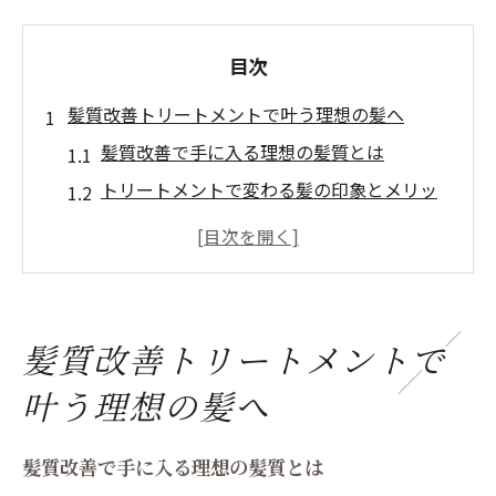
目次
髪質改善トリートメントで叶う理想の髪へ
髪質改善で手に入る理想の髪質とは
トリートメントで変わる髪の印象とメリッ
ト
髪質改善のプロがおすすめする理由
ダメージ髪も美髪に導く髪質改善の力
髪質改善トリートメントの特徴を解説
髪質改善トリートメントで
手触りが変わる髪質改善の実感ポイント
叶う理想の髪へ
髪質改善で実感できる手触りの変化
パサつき・ごわつき解消の髪質改善効果
髪質改善で手に入る理想の髪質とは
トリートメント施術後の滑らかな髪とは