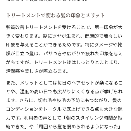
長く続く美髪のための髪質改善対策
効果を長く楽しむ日々のケアの工夫
トリートメントで変わる髪の印象とメリット
髪質改善後のホームケアで持続力アップ
髪質改善トリートメントを受けることで、第一印象が大
日常でできる髪質改善のケア方法とは
きく変わります。髪にツヤが生まれ、健康的で若々しい
印象を与えることができるためです。特にダメージや乾
トリートメント効果を保つ毎日のポイント
燥が目立つ髪は、パサつきや広がりで疲れた印象を与え
髪質改善をサポートする生活習慣の工夫
がちですが、トリートメント後はしっとりとまとまり、
ホームケアで髪質改善結果を保つコツ
清潔感や美しさが際立ちます。
実感できる髪質改善の変化と継続性
また、メリットとしては毎日のヘアセットが楽になるこ
髪質改善で実感する変化とその継続性
とや、湿度の高い日でも広がりにくくなる点が挙げられ
トリートメント効果のビフォーアフター
ます。さらに、切れ毛や枝毛の予防にもつながり、髪の
髪質改善で得た髪の美しさを実感する
コンディションをトータルで底上げできる点も大きな魅
持続する髪質改善のポイントを解説
力です。利用者の声として「朝のスタイリング時間が短
髪質改善を続けて実感できるメリット
縮できた」や「周囲から髪を褒められるようになった」