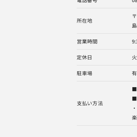
電話番号
0
〒
所在地
島
営業時間
9
定休日
駐車場
有
■
支払い方法
・