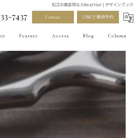
松江の美容院ならBeat Hair | デザインブック
33-7437
Contact
LINEで簡単予約
uit
Feature
Access
Blog
Column
髪質改善
カラー
お直し
トリートメント
白髪染め