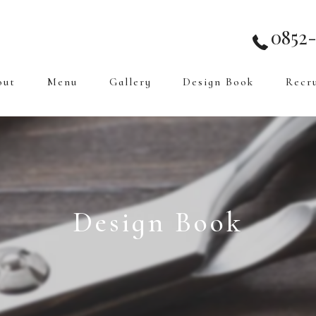
0852-
out
Menu
Gallery
Design Book
Recr
Design Book