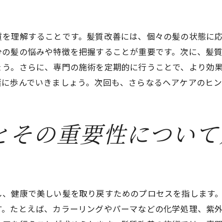
オーダーメイドの髪質改善プラン
オーガニック素材の使用について
専門技術と最新設備の紹介
質を理解することです。髪質改善には、個々の髪の状態に
分の髪の悩みや特徴を把握することが重要です。次に、髪
顧客の声と成功事例
ょう。さらに、専門の施術を定期的に行うことで、より効
髪質改善で究極の美髪を実現する方法
緒に歩んでいきましょう。次回も、さらなるヘアケアのヒ
究極の美髪を目指すためのステップ
長期的な髪質改善の計画作り
髪質改善のためのライフスタイル
とその重要性について
栄養と食事が髪質に与える影響
髪質改善のための運動とストレス管理
専門家のアドバイスを活用する
髪質改善を継続するためのアフターフォローの重要性
し、健康で美しい髪を取り戻すためのプロセスを指します
髪質改善後のケアを怠らない
す。たとえば、カラーリングやパーマなどの化学処理、紫