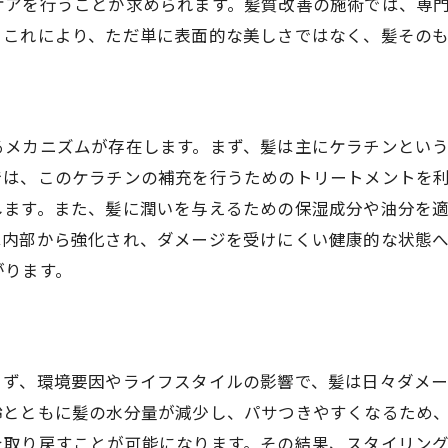
ケアを行うことが求められます。髪質改善の施術では、専
定期的なトリートメントの必要性
。これにより、ただ単に表面的な美しさではなく、髪その
髪質改善を維持するための秘訣
アフターフォローの具体的な方法
専門家による継続的なサポート
るメカニズムが存在します。まず、髪は主にケラチンとい
髪質改善の結果を長く保つ方法
では、このケラチンの補充を行うためのトリートメントを
します。また、髪に潤いを与えるための保湿成分や油分を
は内部から強化され、ダメージを受けにくい健康的な状態
がります。
まず、環境要因やライフスタイルの影響で、髪は日々ダメ
齢とともに髪の水分量が減少し、パサつきやすくなるため
を取り戻すことが可能になります。その結果、スタイリン