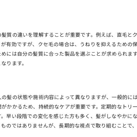
正しい髪質改善の手順を確認
専門家のアドバイスを参考にする
家庭でできる効果的な髪質改善ケアの紹介
の髪質の違いを理解することが重要です。例えば、直毛と
自宅で簡単にできる髪質改善法
トが有効ですが、クセ毛の場合は、うねりを抑えるための
毎日のケアで髪質を改善する方法
ためには自分の髪質に合った製品を選ぶことが求められま
おすすめの髪質改善アイテム
となります。
髪質改善に役立つホームレメディ
家庭用トリートメントの使い方
効果的なブラッシングテクニック
人の髪の状態や施術内容によって異なりますが、一般的に
BeatHairが提供する髪質改善施術の特徴
間がかかるため、持続的なケアが重要です。定期的なトリ
BeatHairの特別なトリートメント
す。早い段階での変化を感じた方も多く、髪がしなやかに
るものではありませんが、長期的な視点で取り組むことで
プロフェッショナルなカウンセリング