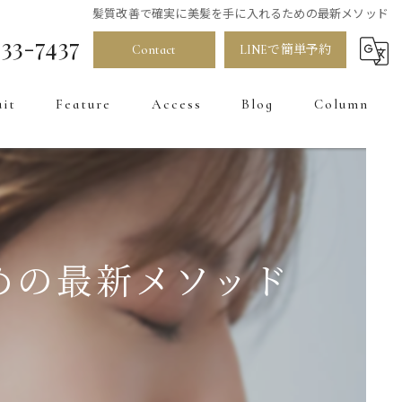
髪質改善で確実に美髪を手に入れるための最新メソッド
33-7437
Contact
LINEで簡単予約
uit
Feature
Access
Blog
Column
髪質改善
カラー
お直し
めの最新メソッド
トリートメント
白髪染め