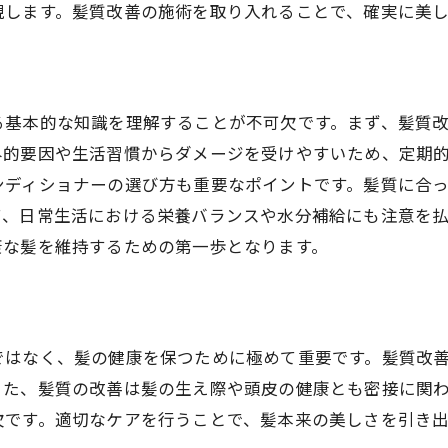
現します。髪質改善の施術を取り入れることで、確実に美
髪質改善の成功事例を紹介
最新の髪質改善メソッドで健康な髪を手に入れる
最新技術を駆使した髪質改善方法
る基本的な知識を理解することが不可欠です。まず、髪質
オーガニック素材を使ったケア
外的要因や生活習慣からダメージを受けやすいため、定期
専門家が推奨するトリートメント
ンディショナーの選び方も重要なポイントです。髪質に合
自宅でもできる最新ケア方法
て、日常生活における栄養バランスや水分補給にも注意を
髪質改善のための最新ツール
康な髪を維持するための第一歩となります。
最新の髪質改善研究とその成果
髪質改善でよくある間違いとその解決方法
髪質改善における一般的な誤解
ではなく、髪の健康を保つために極めて重要です。髪質改
避けるべき髪質改善のNG行動
また、髪質の改善は髪の生え際や頭皮の健康とも密接に関
髪質改善の失敗例とその対策
欠です。適切なケアを行うことで、髪本来の美しさを引き
効果が出ない理由を見直す