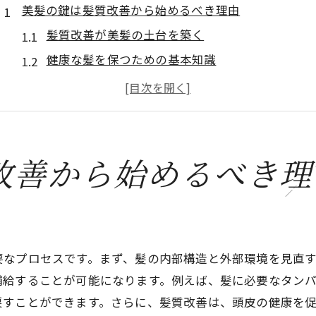
美髪の鍵は髪質改善から始めるべき理由
髪質改善が美髪の土台を築く
健康な髪を保つための基本知識
髪質改善の重要性を理解する
髪質の違いによるケア方法の違い
髪質改善の効果を実感するまでの期間
美髪を目指すための最初のステップ
改善から始めるべき理
髪質改善の基本とその重要性について知ろう
髪質改善とは何かを詳しく知る
髪の内部から改善するメカニズム
髪質改善が必要な理由
要なプロセスです。まず、髪の内部構造と外部環境を見直
補給することが可能になります。例えば、髪に必要なタン
髪質改善のメリットとデメリット
戻すことができます。さらに、髪質改善は、頭皮の健康を
髪質改善のための必須アイテム