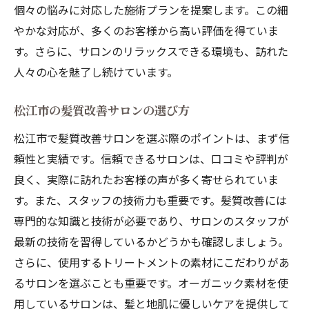
個々の悩みに対応した施術プランを提案します。この細
オーガニック素材を使ったヘアケアの効果
やかな対応が、多くのお客様から高い評価を得ていま
自然派ケアの体験談：お客様のリアルな声
す。さらに、サロンのリラックスできる環境も、訪れた
オーガニック素材を使ったセルフケア方法
人々の心を魅了し続けています。
専門スタッフによる丁寧なカウンセリングが
鍵！松江市での髪質改善体験
松江市の髪質改善サロンの選び方
初めてのカウンセリング体験とは
松江市で髪質改善サロンを選ぶ際のポイントは、まず信
カウンセリングでわかる髪質の悩みと解決
頼性と実績です。信頼できるサロンは、口コミや評判が
策
良く、実際に訪れたお客様の声が多く寄せられていま
す。また、スタッフの技術力も重要です。髪質改善には
専門スタッフの資格と経験
専門的な知識と技術が必要であり、サロンのスタッフが
個別カウンセリングがもたらす安心感
最新の技術を習得しているかどうかも確認しましょう。
BeatHairのカウンセリングの流れ
さらに、使用するトリートメントの素材にこだわりがあ
カウンセリング後のアフターケアサポート
るサロンを選ぶことも重要です。オーガニック素材を使
地元自然素材を使用したトリートメントで髪質
用しているサロンは、髪と地肌に優しいケアを提供して