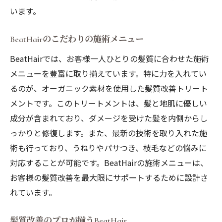
改善を実現する方法
います。
地元自然素材の特徴とその効果
地元素材を使ったトリートメントの実際の
BeatHairのこだわりの施術メニュー
プロセス
BeatHairでは、お客様一人ひとりの髪質に合わせた施術
自然素材の持つ栄養分とその働き
メニューを豊富に取り揃えています。特に力を入れてい
松江市の自然環境と髪質改善の関係
るのが、オーガニック素材を使用した髪質改善トリート
メントです。このトリートメントは、髪と地肌に優しい
地元素材を活用したセルフトリートメント
成分が含まれており、ダメージを受けた髪を内側からし
法
っかりと修復します。また、最新の技術を取り入れた施
お客様の体験談：地元素材の効果を実感
術も行っており、うねりやパサつき、枝毛などの悩みに
ストレスフリーな施術環境が自慢！松江市の髪
対応することが可能です。BeatHairの施術メニューは、
質改善サロンの魅力
お客様の髪質改善を最大限にサポートするために設計さ
リラックスできる施術空間の秘密
れています。
施術中のリラックス方法とその効果
ストレスフリーな環境がもたらす髪質改善
髪質改善のプロが揃うBeatHair