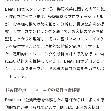
効果
BeatHairのスタッフは全員、髪質改善に関する専門知識
施術環境が与えるメンタルヘルスへの影響
と技術を持っています。経験豊富なプロフェッショナル
BeatHairのリラクゼーションメニュー紹介
が、お客様の髪の状態を細かく分析し、最適な施術を提
お客様の声：心身ともにリフレッシュでき
案します。カウンセリングを通じて、お客様の悩みや希
る体験
望をしっかりと理解し、それに基づいたカスタマイズケ
アを提供することで、理想的な髪質を実現します。ま
松江市の気候に合わせた髪質改善ケアで健康美
た、定期的にトレーニングや最新技術の導入を行い、常
髪を手に入れる方法
に高い技術力を維持しています。BeatHairのプロフェッ
松江市の気候特性と髪質への影響
ショナルなスタッフが、お客様の髪質改善を全力でサポ
四季に応じたヘアケアのポイント
ートします。
気候に合わせた髪質改善の具体的な方法
BeatHairの季節ごとのおすすめケア
お客様の声：BeatHairでの髪質改善体験
気候変動に対応した髪質改善トリートメン
BeatHairで髪質改善を体験したお客様からは、多くの感
ト
動的な声が寄せられています。例えば、あるお客様は