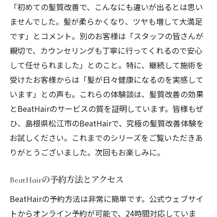
お客様の体験談：季節ごとのケアの効果
「初めての髪質改善で、こんなにも違いが出るとは思い
髪質改善を目指す方におすすめ！BeatHairが選
ませんでした。髪が柔らかくなり、ツヤも増して大満足
ばれる理由
です」とコメント。別のお客様は「スタッフの皆さんが
他のサロンと何が違う？BeatHairの魅力
親切で、カウンセリングも丁寧に行ってくれるので安心
して任せられました」とのこと。特に、継続して施術を
お客様がBeatHairを選ぶ理由
受けたお客様からは「髪が日々健康になるのを実感して
BeatHairの実績と信頼
います」との声も。これらの体験談は、髪質改善の効果
髪質改善の実例とビフォーアフター
とBeatHairのサービスの質を証明しています。皆様もぜ
お得なプランとキャンペーン情報
ひ、島根県松江市のBeatHairで、究極の髪質改善体験を
利用者の声：BeatHairの評判
お試しください。これまでのシリーズをご覧いただきあ
心身ともにリフレッシュ！松江市で話題の髪質
りがとうございました。次回もお楽しみに。
改善サロンの施術体験
施術を受ける前に知っておくべきこと
BeatHairの予約方法とアクセス
施術の流れとその詳細
BeatHairの予約方法は非常に簡単です。公式ウェブサイ
施術後のアフターケアとホームケアのポイ
トからオンライン予約が可能で、24時間対応していま