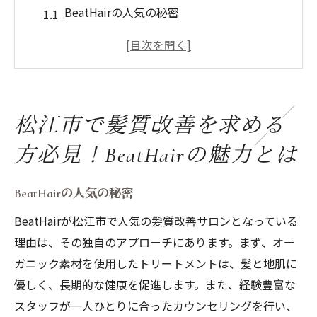
BeatHairの人気の秘密
松江市の髪質改善サロンの選び方
BeatHairのこだわりの施術メニュー
髪質改善のプロが揃うBeatHair
お客様の声：BeatHairでの髪質改善体験
松江市で髪質改善を求める
BeatHairの予約方法とアクセス
方必見！BeatHairの魅力とは
オーガニック素材で髪質改善！松江市のサロン
が提供する独自ケア
BeatHairの人気の秘密
オーガニック素材とは？髪質改善に最適な
BeatHairが松江市で人気の髪質改善サロンとなっている
理由
理由は、その独自のアプローチにあります。まず、オー
松江市でのオーガニックヘアケアのトレン
ガニック素材を使用したトリートメントは、髪と地肌に
ド
優しく、長期的な健康を促進します。また、経験豊富な
BeatHairが使用するオーガニック製品の紹
スタッフが一人ひとりに合ったカウンセリングを行い、
介