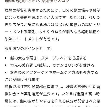
理想の髪質に近づく薬剤選びのコツ
薬剤ごとに異なる髪質改善の仕組み
理想の髪質を実現するためには、自分の髪の悩みや希望
髪質改善に効果的な薬剤の役割とは
に合った薬剤を選ぶことが大切です。たとえば、パサつ
注目の髪質改善薬剤の特徴を紹介
きや広がりが気になる場合は保湿力や補修力の高いトリ
ートメント系薬剤、クセやうねりが悩みなら縮毛矯正や
髪質に合わせた薬剤選びのポイント
酸熱トリートメントが有効です。
持続性を高める髪質改善のコツと注意点
髪質改善の効果を長持ちさせる方法
薬剤選びのポイントとして、
薬剤選びで左右される持続性の秘密
髪の太さや硬さ、ダメージレベルを把握する
髪質改善後のケアで差がつくポイント
地元の美容師に相談し、カウンセリングを受ける
施術後のアフターケアやホームケア方法も考慮する
失敗しない髪質改善のための注意点
ことが挙げられます。
薬剤と相性の良いケア方法の紹介
島根県松江市や邑智郡邑南町では、地域の気候や生活習
慣に合った薬剤選定が重要です。たとえば湿度の高い時
期には、髪の広がりやすさを抑える成分が配合された薬