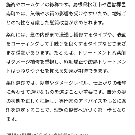
自宅ケアで差が出る髪質改善の基本知識
施術やホームケアの総称です。島根県松江市や邑智郡邑
髪質改善を自宅で続けるための基本
南町では、気候や水質の影響も受けやすいため、地域ご
セルフケアに適した髪質改善の薬剤
との特性を考慮した髪質改善が求められます。
髪質改善の効果を自宅で実感する方法
薬剤には、髪の内部まで浸透し補修するタイプや、表面
薬剤を活用した日常的な髪質改善ケア
をコーティングして手触りを良くするタイプなどさまざ
髪質改善後のホームケア習慣のすすめ
まな種類があります。たとえば、トリートメント系薬剤
はダメージ補修を重視し、縮毛矯正や酸熱トリートメン
薬剤を活用した髪質改善の効果と特徴
トはうねりやクセを抑える効果が期待できます。
髪質改善薬剤の持続効果と選び方
薬剤選びでは、髪質やダメージレベル、仕上がりの希望
薬剤で得られる髪質改善の特徴とは
に合わせて適切なものを選ぶことが重要です。自分の髪
髪質改善における薬剤の長所と短所
の状態を正しく把握し、専門家のアドバイスをもとに薬
理想の髪質改善に必要な薬剤知識
剤を選定することで、理想の髪質へ近づく第一歩となり
髪質改善薬剤の効果比較と選択基準
ます。
髪質改善なら押さえたい薬剤の種類と役割
髪質改善で使われる薬剤の種類を解説