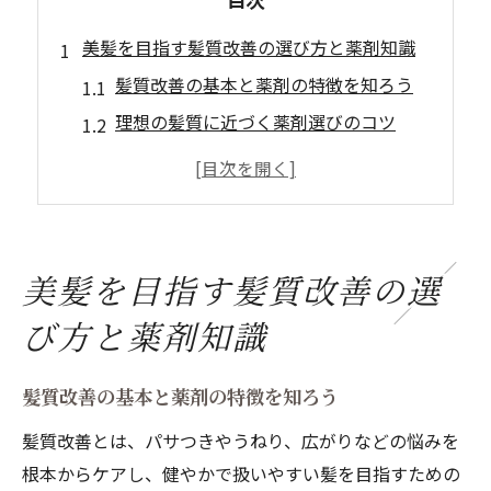
美髪を目指す髪質改善の選び方と薬剤知識
髪質改善の基本と薬剤の特徴を知ろう
理想の髪質に近づく薬剤選びのコツ
髪質改善に合う薬剤の見極めポイント
髪質改善で注意したい薬剤の種類と選択
初めての髪質改善で意識すべき薬剤知識
理想の髪質へ導く薬剤の選定ポイント
美髪を目指す髪質改善の選
髪質改善で重要な薬剤成分を理解する
び方と薬剤知識
髪質改善に合う薬剤選択の具体的基準
髪質に合わせた薬剤選定の実践ポイント
髪質改善の基本と薬剤の特徴を知ろう
薬剤の効果で変わる髪質改善の成果
髪質改善とは、パサつきやうねり、広がりなどの悩みを
失敗しない髪質改善の薬剤選びの秘訣
根本からケアし、健やかで扱いやすい髪を目指すための