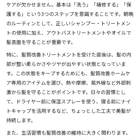
髪質改善のための自宅ケアの始め方を紹介
ケアが欠かせません。基本は「洗う」「補修する」「保
護する」という3つのステップを意識することです。朝晩
髪質改善に最適なトリートメント選びのコ
のルーティンとして、正しいシャンプー・トリートメン
ツ
トの使用に加え、アウトバストリートメントやオイルで
自宅で髪質改善を成功させるアイロン活用
髪表面を守ることが重要です。
法
特に、髪質改善トリートメントを受けた直後は、髪の内
髪質改善を守る洗い流さないケアのポイン
部が整い柔らかさやツヤが出やすい状態となっていま
ト
す。この状態をキープするためにも、髪質改善ホームケ
髪質改善を意識したシャンプーの選び方と
ア専用のアイテムを選び、熱や摩擦、紫外線など外部刺
は
激から髪を守ることがポイントです。日々の習慣とし
サロン後も輝く髪を守るケア習慣とは
て、ドライヤー前に保湿スプレーを使う、寝る前にナイ
髪質改善後に必ず守りたいホームケア習慣
トキャップを活用するなど、ちょっとした工夫で美髪が
髪質改善トリートメント後の正しい乾かし
持続します。
方
また、生活習慣も髪質改善の維持に大きく関わります。
髪質改善後やってはいけないNGな行動集